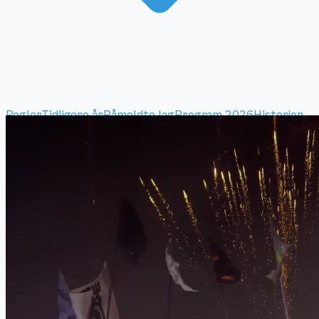
Regler
Tidligere år
Påmeldte lag
Program 2026
Historien
om Hiawatha
Hvordan spille Yukigassen?
Bilder