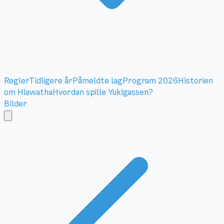
Regler
Tidligere år
Påmeldte lag
Program 2026
Historien
om Hiawatha
Hvordan spille Yukigassen?
Bilder