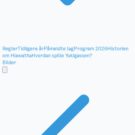
Regler
Tidligere år
Påmeldte lag
Program 2026
Historien
om Hiawatha
Hvordan spille Yukigassen?
Bilder