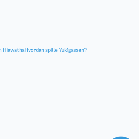
m Hiawatha
Hvordan spille Yukigassen?