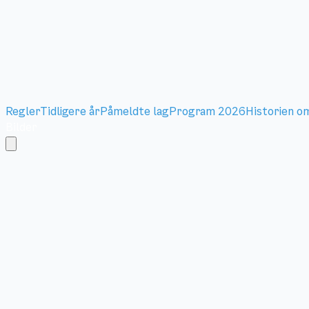
Regler
Tidligere år
Påmeldte lag
Program 2026
Historien o
Bilder